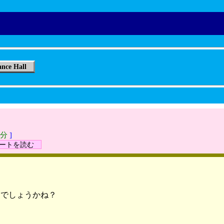
ance Hall
3分
]
]ルートを読む
らでしょうかね？