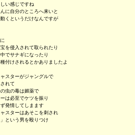
怪しい感じですね
さんに自分のところへ来いと
れ動くというだけなんですが
」に
た宝を侵入されて取られたり
の中でサナギになったり
れ種付けされるとかありましたよ
キャスターがジャングルで
らされて
この虫の毒は媚薬で
ターは必至でケツを振り
らず発情してしまます
キャスターはあそこを刺され
い」という男を殴りつけ
す