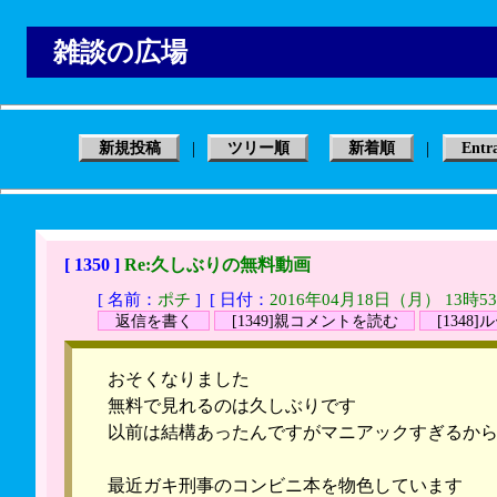
雑談の広場
|
|
新規投稿
ツリー順
新着順
Entr
[ 1350 ]
Re:久しぶりの無料動画
[ 名前：
ポチ
]
[ 日付：
2016年04月18日（月） 13時5
返信を書く
[1349]親コメントを読む
[1348
おそくなりました
無料で見れるのは久しぶりです
以前は結構あったんですがマニアックすぎるか
最近ガキ刑事のコンビニ本を物色しています