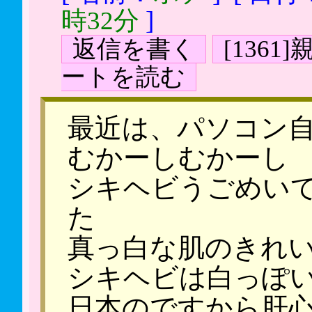
時32分
]
返信を書く
[136
ートを読む
最近は、パソコン
むかーしむかーし
シキヘビうごめい
た
真っ白な肌のきれ
シキヘビは白っぽ
日本のですから肝