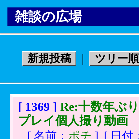
雑談の広場
|
新規投稿
ツリー順
[ 1369 ]
Re:十数年ぶ
プレイ個人撮り動画
[ 名前：
ポチ
]
[ 日付