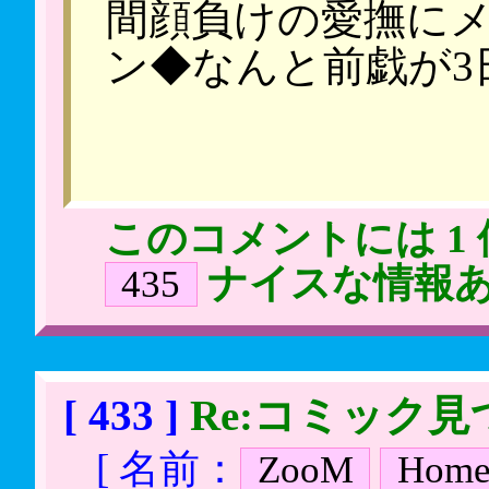
間顔負けの愛撫に
ン◆なんと前戯が3
このコメントには 1
ナイスな情報
435
[ 433 ]
Re:コミック
[ 名前：
ZooM
Hom