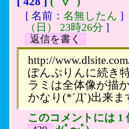
[ 428 ]
(ﾟ∀ﾟ)
[ 名前：
名無したん
]
（日） 23時26分
]
返信を書く
http://www.dlsite.co
ぽんぷりんに続き
ラミは全体像が描
かなり(*´Д`)出来
このコメントには 1