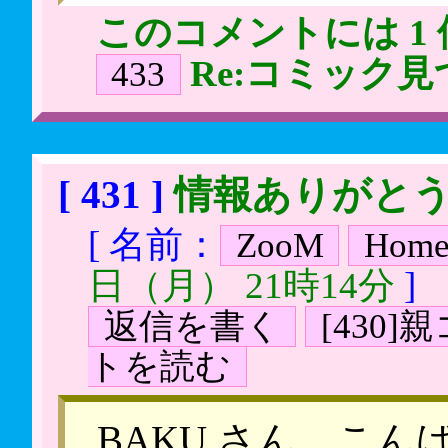
このコメントには 1
Re:コミック
433
[ 431 ]
情報ありがと
[ 名前：
ZooM
Hom
日（月） 21時14分
]
返信を書く
[430
トを読む
BAKU さん、こ