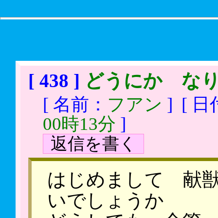
[ 438 ]
どうにか な
[ 名前：
フアン
]
[ 
00時13分
]
返信を書く
はじめまして 献獣
いでしょうか