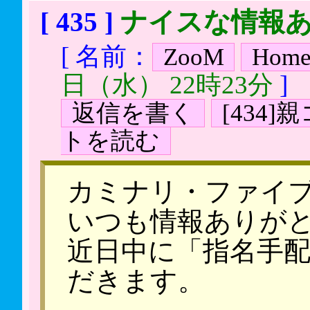
[ 435 ]
ナイスな情報あ
[ 名前：
ZooM
Hom
日（水） 22時23分
]
返信を書く
[434
トを読む
カミナリ・ファイ
いつも情報ありが
近日中に「指名手
だきます。