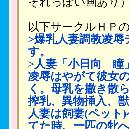
それっぽい画あり
以下サークルＨＰ
>爆乳人妻調教凌辱
す。
>人妻「小日向 瞳
凌辱はやがて彼女
く。母乳を撒き散
搾乳、異物挿入、
人妻は飼妻(ペット
てた時、一匹の牝