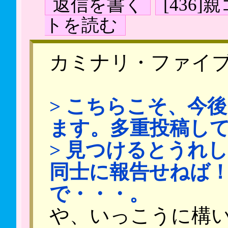
返信を書く
[436
トを読む
カミナリ・ファイ
> こちらこそ、今
ます。多重投稿し
> 見つけるとうれ
同士に報告せねば
で・・・。
や、いっこうに構