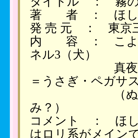
タイトル ： 霧
著 者 ： ほし
発 売 元 ： 東京
内 容 ： こよ
ネル3（犬）
真夜中のと
＝うさぎ・ペガサ
（ぬい
み？
コメント ： ほ
はロリ系がメイン