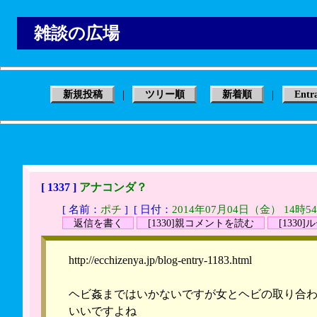
雑談の広場
|
|
新規投稿
ツリー順
新着順
Entr
[ 1337 ]
アナコンダ？
[ 名前：
ポチ
]
[ 日付：
2014年07月04日（金） 14時5
返信を書く
[1330]親コメントを読む
[1330
http://ecchizenya.jp/blog-entry-1183.html
ヘビ姦まではいかないですが女とヘビの取り合
いいですよね